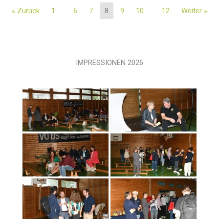
« Zurück
1
…
6
7
8
9
10
…
12
Weiter »
IMPRESSIONEN 2026