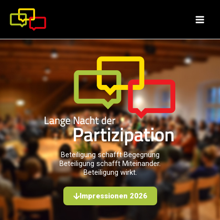
Zum
Inhalt
springen
Beteiligung schafft Begegnung
Beteiligung schafft Miteinander.
Beteiligung wirkt.
Impressionen 2026