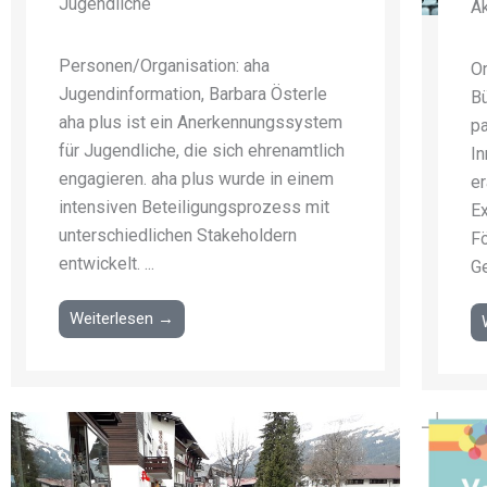
Jugendliche
Ak
Personen/Organisation: aha
Or
Jugendinformation, Barbara Österle
Bü
aha plus ist ein Anerkennungssystem
pa
für Jugendliche, die sich ehrenamtlich
In
engagieren. aha plus wurde in einem
er
intensiven Beteiligungsprozess mit
Ex
unterschiedlichen Stakeholdern
F
entwickelt. ...
Ge
Weiterlesen →