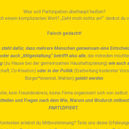
Was soll Partizipation überhaupt heißen?
ach einem komplizierten Wort? „Geht mich nichts an!“: denkst du vi
Falsch gedacht!
on steht dafür, dass mehrere Menschen gemeinsam eine Entscheid
 oder auch „Mitgestaltung“
betrifft also alle
, die mitreden möchte
ag
(zu Hause bei der gemeinsamen Haushaltsplanung)
wie auch a
haft, Co-Kreation)
oder in der Politik
(Erarbeitung konkreter Vor
Bürger*innenrat, Wahlen)
gelebt werden
.
lie, kein Freundeskreis, keine Firma organisiert sich von selbst
tteilen und Fragen nach dem Wie, Warum und Wodurch mitbest
PARTIZIPIERT.
Kontexten erlebst du Mitbestimmung? Teile uns deine Erfahrung