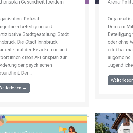
tionsplan Gesundheit foerdern
Arena-Politt
ganisation: Referat
Organisatio
rgerInnenbeteiligung und
Dornbirn Mit
rtizipative Stadtgestaltung, Stadt
Beteiligung
nsbruck Die Stadt Innsbruck
oder ohne W
arbeitet mit der Bevölkerung und
erlebbar ma
pert:innen einen Aktionsplan zur
allgemeine
örderung der psychischen
Jugendliche 
sundheit. Der ...
Weiterlese
Weiterlesen →