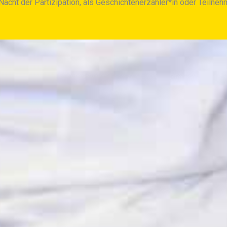
acht der Partizipation, als Geschichtenerzähler*in oder Teilneh