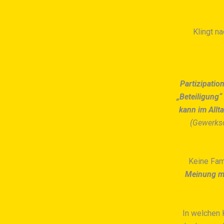
Klingt n
Partizipati
„Beteiligung“
kann im Allt
(Gewerksc
Keine Fami
Meinung mi
In welchen 