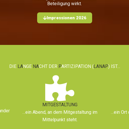
Beteiligung wirkt.
Impressionen 2026
DIE
LA
NGE
NA
CHT DER
P
ARTIZIPATION (
LANAP
) IST…
MITGESTALTUNG
ander
…ein Abend, an dem Mitgestaltung im
…ein Ort
Mittelpunkt steht.